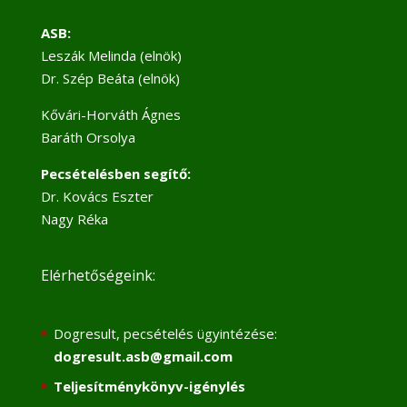
ASB:
Leszák Melinda (elnök)
Dr. Szép Beáta (elnök)
Kővári-Horváth Ágnes
Baráth Orsolya
Pecsételésben segítő:
Dr. Kovács Eszter
Nagy Réka
Elérhetőségeink:
Dogresult, pecsételés ügyintézése:
dogresult.asb@gmail.com
Teljesítménykönyv-igénylés